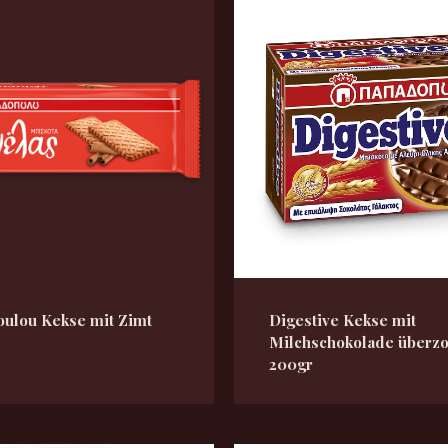
ulou Kekse mit Zimt
Digestive Kekse mit
Milchschokolade überz
200gr