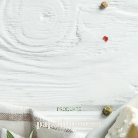
PRODUKTE
papadopoulou