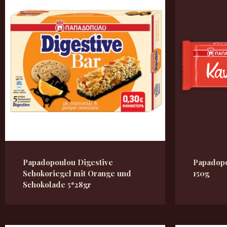
Papadopoulou Digestive
Papadopo
Schokoriegel mit Orange und
150g
Schokolade 5*28gr