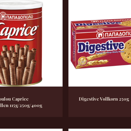
ulou Caprice
Digestive Vollkorn 250g
llen 115g/250g/400g