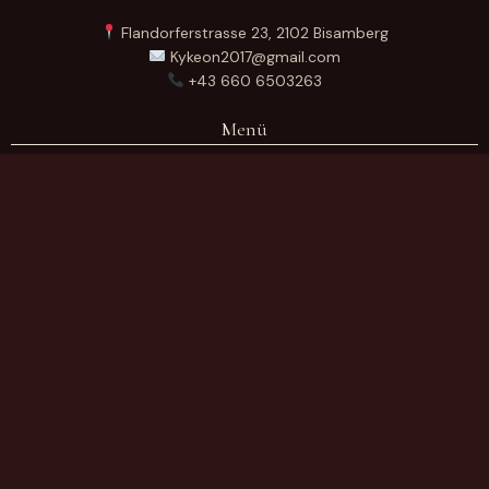
Flandorferstrasse 23, 2102 Bisamberg
Kykeon2017@gmail.com
+43 660 6503263
Menü
Startseite
Über Uns
Produkte
Kontakt
German
Produktkategorien