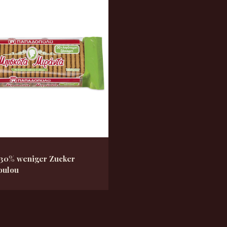
30% weniger Zucker
oulou