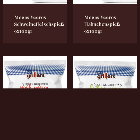
Megas Yeeros
Megas Yeeros
Schweinefleischspieß
Hähnchenspieß
9x100gr
9x100gr