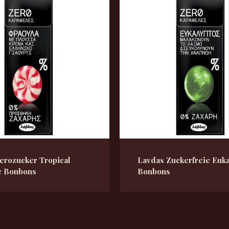
erozucker Tropical
Lavdas Zuckerfreie Euka
e Bonbons
Bonbons