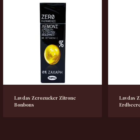
Lavdas Zerozucker Zitrone
Lavdas Z
Bonbons
Erdbeer