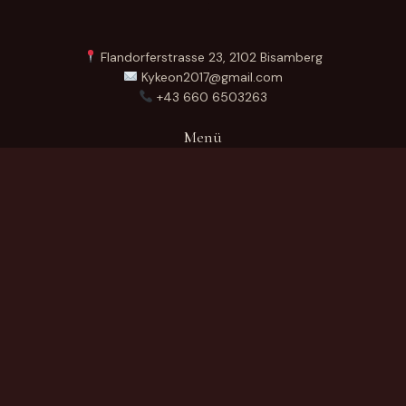
Flandorferstrasse 23, 2102 Bisamberg
Kykeon2017@gmail.com
+43 660 6503263
Menü
Startseite
Über Uns
Produkte
Kontakt
German
Produktkategorien