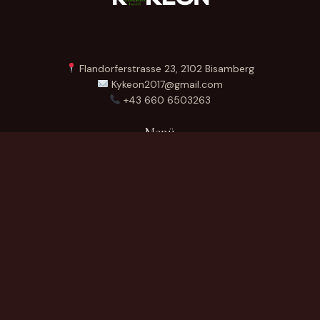
Flandorferstrasse 23, 2102 Bisamberg
Kykeon2017@gmail.com
+43 660 6503263
Menü
Startseite
Über Uns
Produkte
Kontakt
German