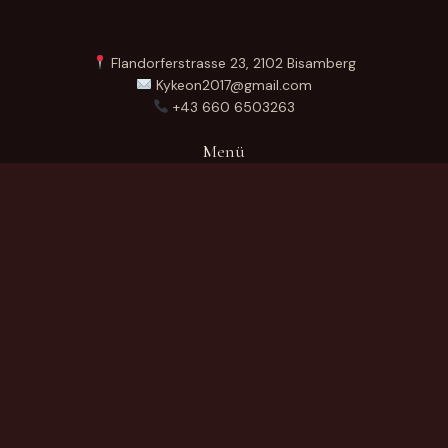
Flandorferstrasse 23, 2102 Bisamberg
Kykeon2017@gmail.com
+43 660 6503263
Menü
Startseite
Über Uns
Produkte
Kontakt
German
Produktkategorien