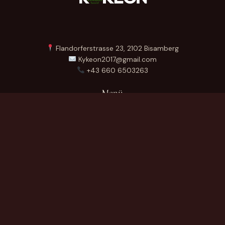
Flandorferstrasse 23, 2102 Bisamberg
Kykeon2017@gmail.com
+43 660 6503263
Menü
Startseite
Über Uns
Produkte
Kontakt
German