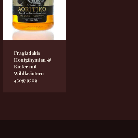
Fragiadakis
Honigthymian &
Kiefer mit
Wildkräutern
450g/950g