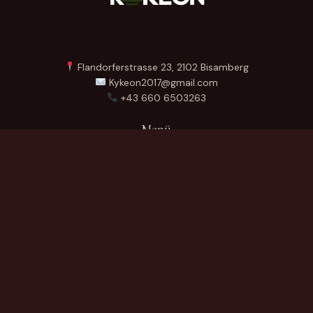
Flandorferstrasse 23, 2102 Bisamberg
Kykeon2017@gmail.com
+43 660 6503263
Menü
Startseite
Über Uns
Produkte
Kontakt
German