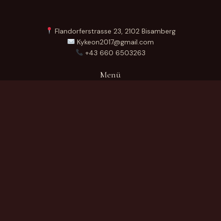
Flandorferstrasse 23, 2102 Bisamberg
Kykeon2017@gmail.com
+43 660 6503263
Menü
Startseite
Über Uns
Produkte
Kontakt
German
Produktkategorien