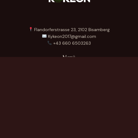
Flandorferstrasse 23, 2102 Bisamberg
Kykeon2017@gmail.com
+43 660 6503263
Menü
Startseite
Über Uns
Produkte
Kontakt
German