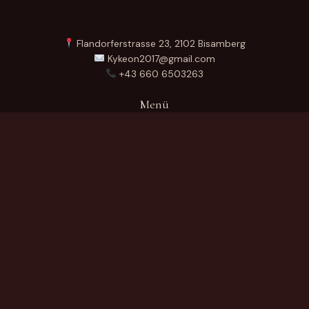
Flandorferstrasse 23, 2102 Bisamberg
Kykeon2017@gmail.com
+43 660 6503263
Menü
Startseite
Über Uns
Produkte
Kontakt
German
Produktkategorien