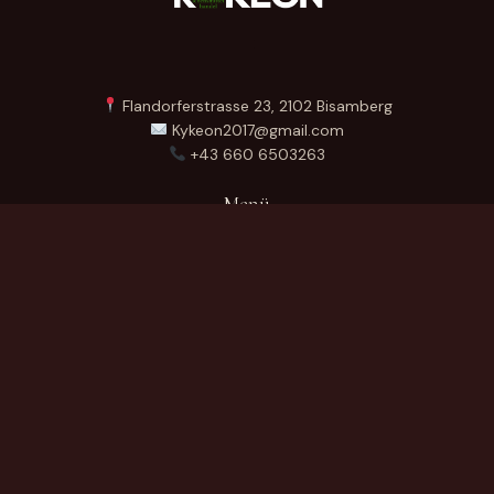
Flandorferstrasse 23, 2102 Bisamberg
Kykeon2017@gmail.com
+43 660 6503263
Menü
Startseite
Über Uns
Produkte
Kontakt
German