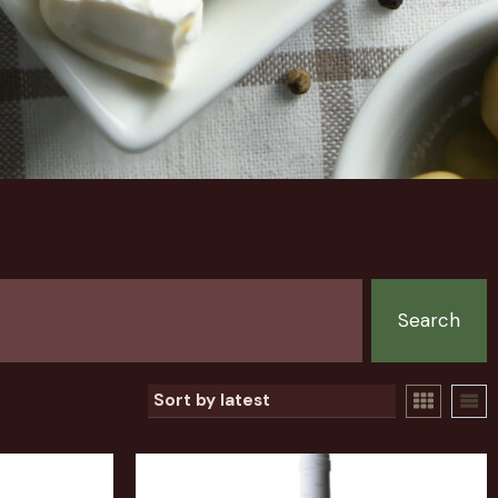
Search