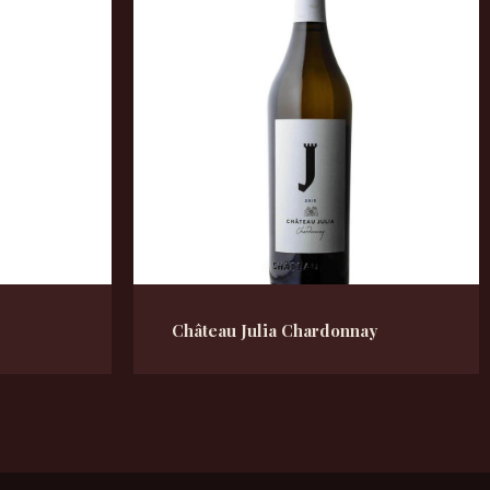
Château Julia Chardonnay