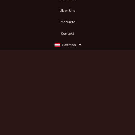
Über Uns
Produkte
Kontakt
German
Produktkategorien
Bakaliko
Getränke
Tiefkühl
Kühlschrank
Kosmetik