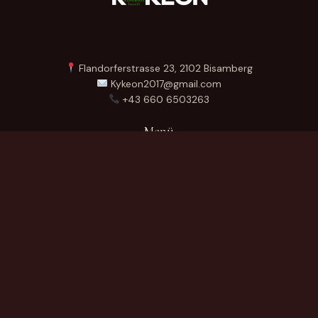
Flandorferstrasse 23, 2102 Bisamberg
Kykeon2017@gmail.com
+43 660 6503263
Menü
Startseite
Über Uns
Produkte
Kontakt
German