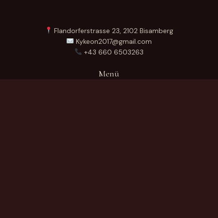
Flandorferstrasse 23, 2102 Bisamberg
Kykeon2017@gmail.com
+43 660 6503263
Menü
Startseite
Über Uns
Produkte
Kontakt
German
Produktkategorien