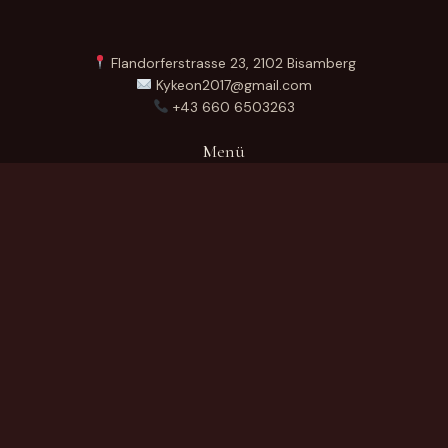
Flandorferstrasse 23, 2102 Bisamberg
Kykeon2017@gmail.com
+43 660 6503263
Menü
Startseite
Über Uns
Produkte
Kontakt
German
Produktkategorien