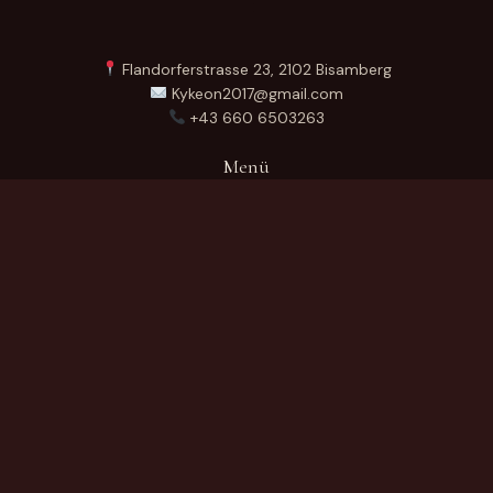
Flandorferstrasse 23, 2102 Bisamberg
Kykeon2017@gmail.com
+43 660 6503263
Menü
Startseite
Über Uns
Produkte
Kontakt
German
Produktkategorien