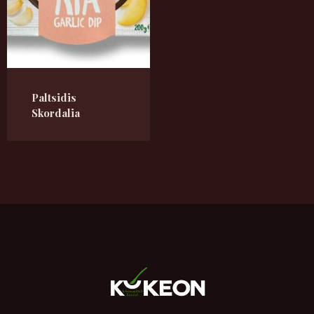
Paltsidis
Skordalia