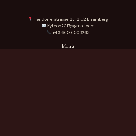
Flandorferstrasse 23, 2102 Bisamberg
Kykeon2017@gmail.com
+43 660 6503263
Menü
Startseite
Über Uns
Produkte
Kontakt
German
Produktkategorien