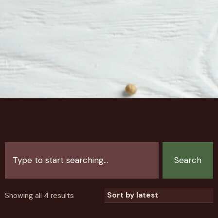
Search
Showing all 4 results