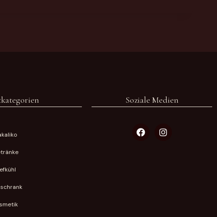
kategorien
Soziale Medien
kaliko
tränke
iefkühl
lschrank
smetik