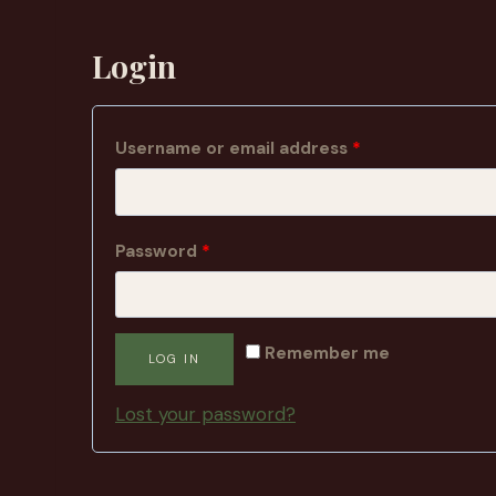
Login
Username or email address
*
Password
*
Remember me
LOG IN
Lost your password?