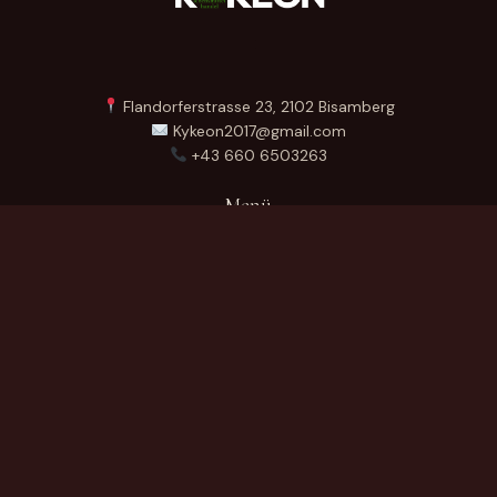
Flandorferstrasse 23, 2102 Bisamberg
Kykeon2017@gmail.com
+43 660 6503263
Menü
Startseite
Über Uns
Produkte
Kontakt
German