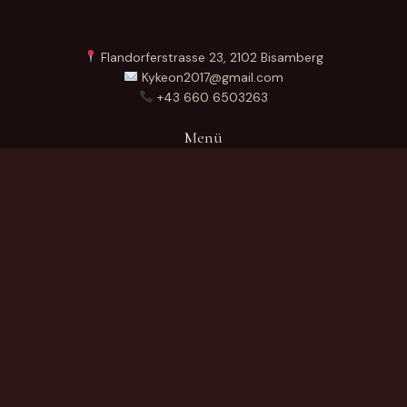
Flandorferstrasse 23, 2102 Bisamberg
Kykeon2017@gmail.com
+43 660 6503263
Menü
Startseite
Über Uns
Produkte
Kontakt
German
Produktkategorien