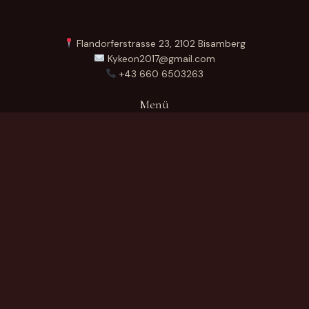
Flandorferstrasse 23, 2102 Bisamberg
Kykeon2017@gmail.com
+43 660 6503263
Menü
Startseite
Über Uns
Produkte
Kontakt
German
Produktkategorien